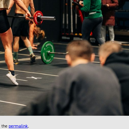
 the
permalink
.